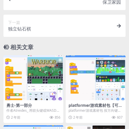
保卫家园
下一篇
独立钻石棋
相关文章
勇士-第一部分
platformer游戏素材包【可预
览】
作者Atreides_ 用箭头键或WASD键
platformer游戏素材包 按方向键预
移动。 G键是向右挥剑，F键是向左
览 预览
2 年前
856
2 年前
607
挥...