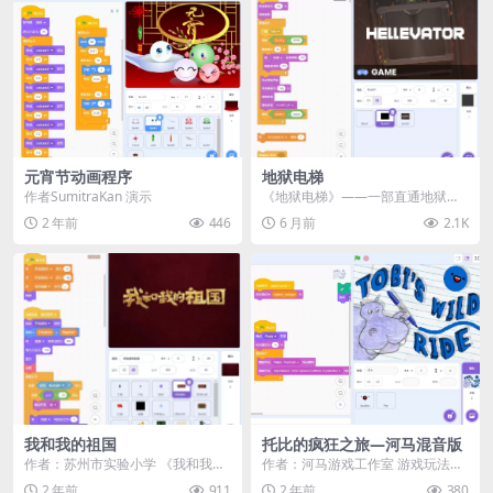
元宵节动画程序
地狱电梯
作者SumitraKan 演示
《地狱电梯》——一部直通地狱的
电梯。电梯的绳索会断裂，让你坠
2 年前
446
6 月前
2.1K
入地狱。完成任务可获...
我和我的祖国
托比的疯狂之旅—河马混音版
作者：苏州市实验小学 《我和我的
作者：河马游戏工作室 游戏玩法：
祖国》是一款充满温情与互动的Scr
○ 为Tobi绘制滚动的路径。 ○ 点击
2 年前
911
2 年前
380