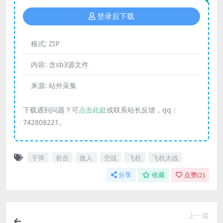
登录后下载
格式:
ZIP
内容:
含sb3源文件
来源:
站外采集
下载遇到问题？可
点击此处
或联系站长反馈，qq：
742808221。
子弹
射击
敌人
空战
飞机
飞机大战
分享
收藏
点赞(
2
)
上一篇