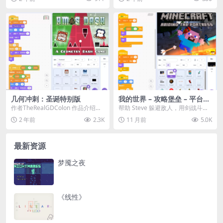
atch作品，...
Tob...
几何冲刺：圣诞特别版
我的世界 – 攻略堡垒 – 平台跳
跃游戏
作者TheRealGDColon 作品介绍：
帮助 Steve 躲避敌人，用剑战斗并
❄️ 欢迎来到《几何冲刺：圣诞特
偷取钻石！ ★★★ 电脑操作 ★★
2 年前
2.3K
11 月前
5.0K
别...
★ WA...
最新资源
梦魇之夜
《线性》