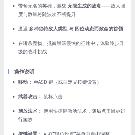
带领无名的英雄，迎战
无限生成的敌潮
——敌人强
度与数量将随波次不断提升
遭遇
多种独特敌人类型
与
四位动态而致命的首领
在斩杀魔物、抵御黑暗侵蚀的征途中，体验逐步升
级的战斗挑战
操作说明
移动：
WASD 键（或自定义按键设置）
武器攻击：
鼠标点击
施放法术：
使用快捷键激活法术，随后点击鼠标进
行施放
按键设置：
可在“键位设置”菜单中自由调整