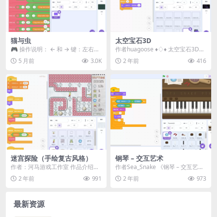
猫与虫
太空宝石3D
🎮 操作说明： ← 和 → 键：左右移
作者huagoose ♦️♢♦️ 太空宝石3D
动 Z 键：跳跃 组合 ← → ↑ ↓ 键...
♦️♢♦️ ♦️ 点击绿色旗帜开...
5 月前
3.0K
2 年前
416
迷宫探险（手绘复古风格）
钢琴 – 交互艺术
作者：河马游戏工作室 作品介绍：
作者Sea_Snake 《钢琴 – 交互艺
《迷宫探险》是一款适合移动设备
术》是Scratch音乐创...
2 年前
991
2 年前
973
的迷宫冒险游戏，...
最新资源