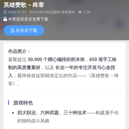
英雄赞歌 ~ 终章
2026-01-31
Scratch作品源码
游戏源码
2.3K
本资源登录后免费下载
登录后下载
作品简介：
凝聚超过
30,000 个精心编排的积木块
，
650 项手工绘
制的高质量素材
，以及
长达一年的专注开发与心血投
入
，最终铸就这部精准定位的作品——《英雄赞歌 ~ 终
章》。
游戏特色
四大职业、六种武器、三十种法术
——构建属于你
的独特战斗风格