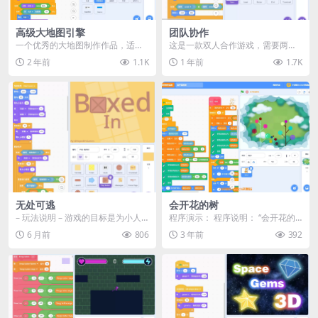
高级大地图引擎
团队协作
一个优秀的大地图制作作品，适合s
这是一款双人合作游戏，需要两名
cratch高级玩家研究学习。 操作：
玩家一起配合完成挑战！ 🎮 操作
2 年前
1.1K
1 年前
1.7K
按awsd...
说明 玩家 1： ...
无处可逃
会开花的树
– 玩法说明 – 游戏的目标是为小人
程序演示： 程序说明： “会开花的
打开一条通往金色箱子...
树”是一个基于Scratch编程平台的
6 月前
806
3 年前
392
画图程序...