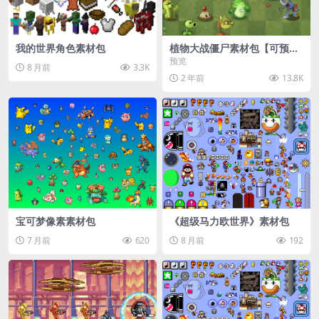
我的世界角色素材包
植物大战僵尸素材包【可预
览】
预览
8 月前
3.3K
2 年前
13.8K
宝可梦像素素材包
《超级马力欧世界》素材包
7 月前
620
8 月前
192