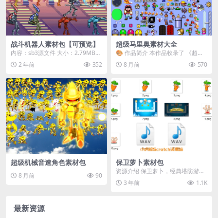
战斗机器人素材包【可预览】
超级马里奥素材大全
内容：sb3源文件 大小：2.79MB
🎨 作品简介 本作品收录了 《超级
下载方式：本地下载 | 百度网盘 预
马里奥世界》（Super Mario Wor
2 年前
352
8 月前
570
览
l...
超级机械音速角色素材包
保卫萝卜素材包
资源介绍 保卫萝卜，经典塔防游戏
8 月前
90
的完美再现！小虎鲸Scratch资源站
3 年前
1.1K
为你提供一...
最新资源