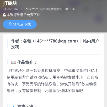
打砖块
2025-04-01
Scratch作品源码
教学案例
1.5K
本资源登录后免费下载
登录后下载
作者：
谷穗
<146****786@qq.com> | 站内用户
投稿
📖 作品简介：​
《打砖块》是一款经典街机游戏，带你重温童年回忆！
使用左右方向键移动挡板，用空格键发射小球，击碎所
有砖块，享受无尽的弹跳乐趣。游戏开始后5秒自动发
射球，没有输赢限制，尽情享受弹球的快乐吧！
🔹 游戏玩法：​