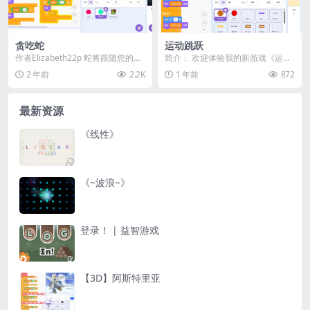
贪吃蛇
运动跳跃
作者Elizabeth22p 蛇将跟随您的鼠
简介： 欢迎体验我的新游戏《运动
标指针。 不要碰墙壁，否则你会死
跳跃 1.04》！这是一个与各种运动
2 年前
2.2K
1 年前
872
的！...
球有关的趣味...
最新资源
《线性》
《~波浪~》
登录！ | 益智游戏
【3D】阿斯特里亚