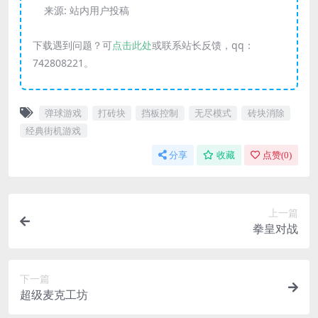
来源:
站内用户投稿
下载遇到问题？可
点击此处
或联系站长反馈，qq：
742808221。
弹球游戏
打砖块
挡板控制
无尽模式
砖块消除
经典街机游戏
分享
收藏
点赞(
0
)
上一篇
拳皇对战
下一篇
超级麦克工坊