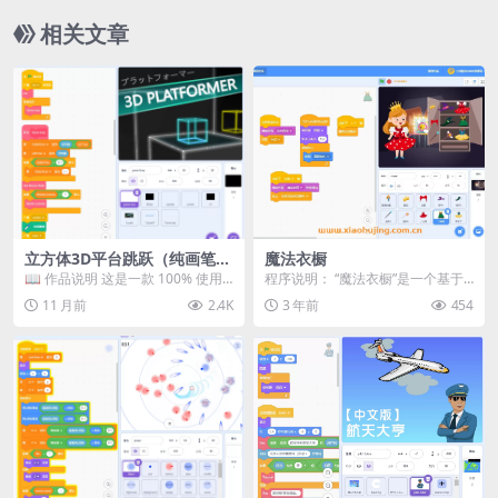
相关文章
立方体3D平台跳跃（纯画笔
魔法衣橱
版）
📖 作品说明 这是一款 100% 使用 S
程序说明： “魔法衣橱”是一个基于S
cratch 画笔绘制 的 3D 平台...
cratch平台开发的搭配服装小游
11 月前
2.4K
3 年前
454
戏。在这个...