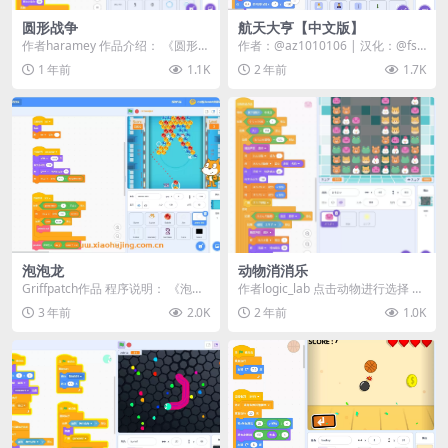
圆形战争
航天大亨【中文版】
作者haramey 作品介绍： 《圆形战
作者：@az1010106 | 汉化：@fsc
争》是一款刺激的射击游戏，玩家
-s181216,@zhuhuai...
1 年前
1.1K
2 年前
1.7K
通过鼠标控...
泡泡龙
动物消消乐
Griffpatch作品 程序说明： 《泡泡
作者logic_lab 点击动物进行选择 选
龙》是一款基于Scratch平台开发...
择三个以上的动物后，可以按空格
3 年前
2.0K
2 年前
1.0K
键消除...