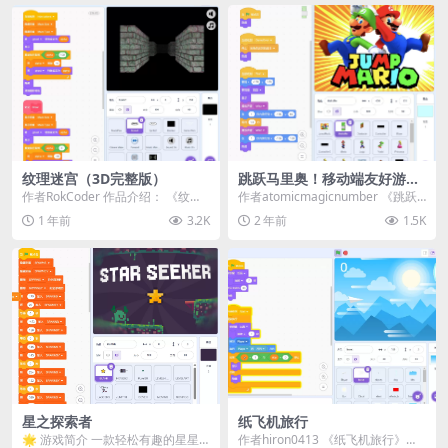
纹理迷宫（3D完整版）
跳跃马里奥！移动端友好游
戏！
作者RokCoder 作品介绍： 《纹理
作者atomicmagicnumber 《跳跃
迷宫》是一款充满挑战的迷宫探险
马里奥》是一款由Scratch开发...
1 年前
3.2K
2 年前
1.5K
游戏，玩家...
星之探索者
纸飞机旅行
🌟 游戏简介 一款轻松有趣的星星
作者hiron0413 《纸飞机旅行》带