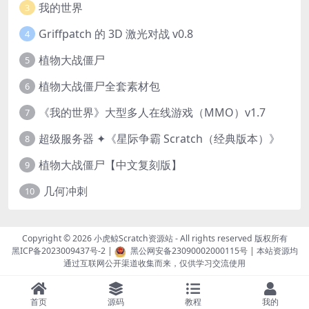
我的世界
3
Griffpatch 的 3D 激光对战 v0.8
4
植物大战僵尸
5
植物大战僵尸全套素材包
6
《我的世界》大型多人在线游戏（MMO）v1.7
7
超级服务器 ✦《星际争霸 Scratch（经典版本）》
8
植物大战僵尸【中文复刻版】
9
几何冲刺
10
Copyright © 2026
小虎鲸Scratch资源站
- All rights reserved 版权所有
黑ICP备2023009437号-2
|
黑公网安备23090002000115号
| 本站资源均
通过互联网公开渠道收集而来，仅供学习交流使用
首页
源码
教程
我的