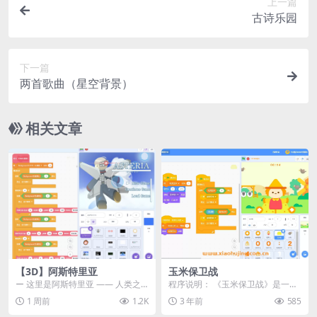
上一篇
古诗乐园
下一篇
两首歌曲（星空背景）
相关文章
【3D】阿斯特里亚
玉米保卫战
ー 这里是阿斯特里亚 —— 人类之
程序说明： 《玉米保卫战》是一个
罪与未来希望交汇之地 📖 游戏简
基于Scratch平台开发的益智小游
1 周前
1.2K
3 年前
585
介 《阿斯特里...
戏。游戏开始...