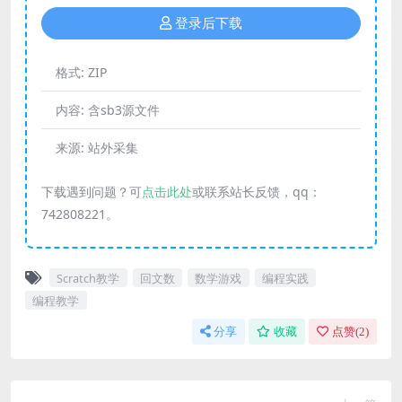
登录后下载
格式:
ZIP
内容:
含sb3源文件
来源:
站外采集
下载遇到问题？可
点击此处
或联系站长反馈，qq：
742808221。
Scratch教学
回文数
数学游戏
编程实践
编程教学
分享
收藏
点赞(
2
)