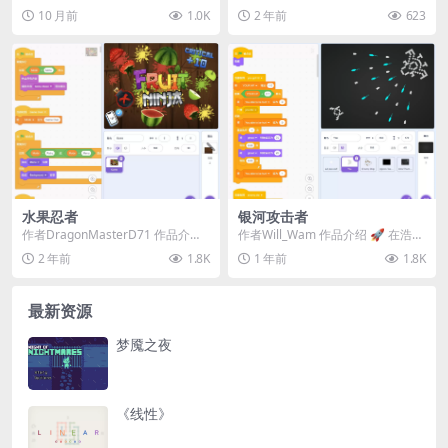
收集与跳跃闯关游戏。在限时挑战
你踏上一段非凡的创意之旅！这款S
10 月前
1.0K
2 年前
623
中穿越平台、收集星...
crat...
水果忍者
银河攻击者
作者DragonMasterD71 作品介
作者Will_Wam 作品介绍 🚀 ​​在浩瀚
绍： 《水果忍者》是一款经典的切
银河中展开激烈空战！​​ ​​硬核...
2 年前
1.8K
1 年前
1.8K
水果游...
最新资源
梦魇之夜
《线性》