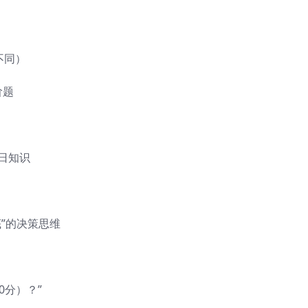
不同）
阶题
日知识
”的决策思维
0分）？”