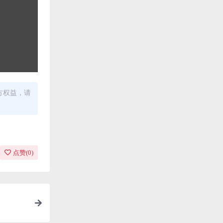
方权益，请
点赞(
0
)