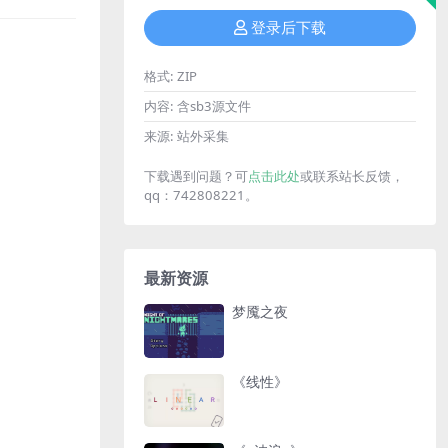
登录后下载
格式:
ZIP
内容:
含sb3源文件
来源:
站外采集
下载遇到问题？可
点击此处
或联系站长反馈，
qq：742808221。
最新资源
梦魇之夜
《线性》