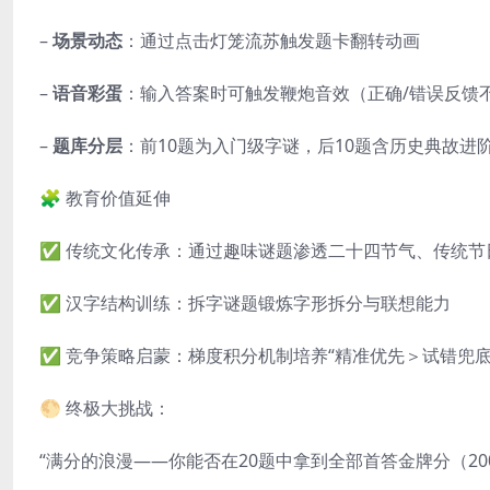
–
场景动态
：通过点击灯笼流苏触发题卡翻转动画
–
语音彩蛋
：输入答案时可触发鞭炮音效（正确/错误反馈
–
题库分层
：前10题为入门级字谜，后10题含历史典故进
🧩 教育价值延伸
✅ 传统文化传承：通过趣味谜题渗透二十四节气、传统节
✅ 汉字结构训练：拆字谜题锻炼字形拆分与联想能力
✅ 竞争策略启蒙：梯度积分机制培养“精准优先＞试错兜底
🌕 终极大挑战：
“满分的浪漫——你能否在20题中拿到全部首答金牌分（20