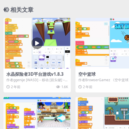
相关文章
水晶探险者3D平台游戏v1.8.3
空中篮球
作者ggenije [WASD] – 移动 [箭头键] –...
作者BrowserGamez 《空中篮
款结合Scratch编程与篮球运动...
2 年前
1.6K
2 年前