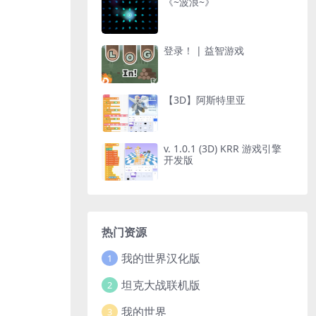
《~波浪~》
登录！ | 益智游戏
【3D】阿斯特里亚
v. 1.0.1 (3D) KRR 游戏引擎
开发版
热门资源
我的世界汉化版
1
坦克大战联机版
2
我的世界
3