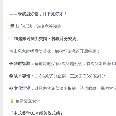
——绿旗启灯谜，月下竞诗才！
🎏 核心玩法：策略竞答闯关
「20题限时脑力突围 × 梯度计分规则」
点击绿色旗帜启动游戏，触摸灯笼流苏开启答题：
➊
限时智取
：每道灯谜仅有3次答题机会，首次答对斩获1
➋
战术容错
：二次尝试5分止损，三次兜底3分安慰分
➌
文化沉浸
：谜题内容涵盖汉字拆解、诗词暗喻、民俗常
💡 创新交互设计
「中式美学UI × 闯关仪式感」