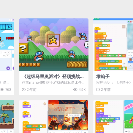
《超级马里奥派对》登顶挑战
堆箱子
赛！
球》是一
作者mario490 这个游戏的目标是比任何
程序说明： 《堆箱子》是
人都更快到达塔的顶端！ 如果没有人
台上的挑战类小游戏。
768
2 年前
4.9K
2 年前
在...
会...