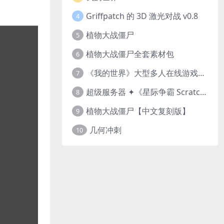
Griffpatch 的 3D 激光对战 v0.8
4
植物大战僵尸
5
植物大战僵尸全套素材包
6
《我的世界》大型多人在线游戏（MMO）v1.7
7
超级服务器 ✦《星际争霸 Scratch（经典版本）》
8
植物大战僵尸【中文复刻版】
9
几何冲刺
10