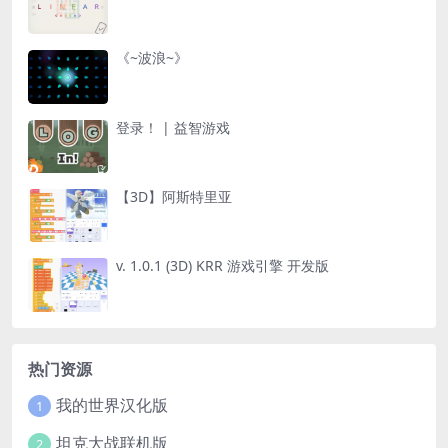
《~波浪~》
登录！ | 益智游戏
【3D】阿斯特里亚
v. 1.0.1 (3D) KRR 游戏引擎 开发版
热门资源
我的世界汉化版
1
坦克大战联机版
2