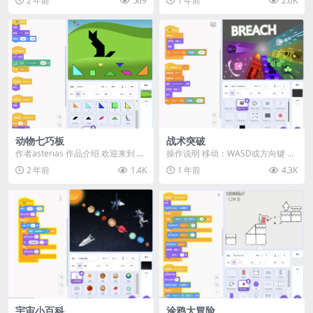
2 年前
569
1 年前
2.6K
☁️...
实...
动物七巧板
战术突破
作者asterias 作品介绍 欢迎来到 动
操作说明 ​​移动​​：WASD或方向键 ​​使
物七巧板！这是一款以房屋和农场
用技能​​：空格键 ​​拾取​​...
2 年前
1.4K
1 年前
4.3K
动物为...
宇宙小百科
涂鸦大冒险