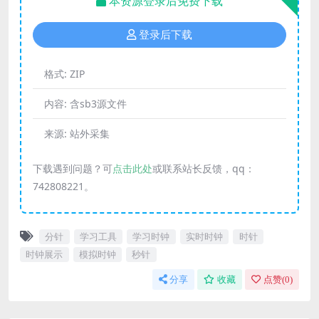
本资源登录后免费下载
登录后下载
格式:
ZIP
内容:
含sb3源文件
来源:
站外采集
下载遇到问题？可
点击此处
或联系站长反馈，qq：
742808221。
分针
学习工具
学习时钟
实时时钟
时针
时钟展示
模拟时钟
秒针
分享
收藏
点赞(
0
)