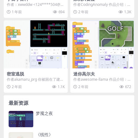
作者：xwwddw <124****504@q
作者CodingAnomaly 作品介绍：
q.com> | 站内...
🖊️ 欢迎来到《涂鸦大冒险》！
1 年前
694
2 年前
1.3K
🏃‍...
密室逃脱
迷你高尔夫
作者akamaru_prg 你被困在了建筑
作者awesome-llama 作品介绍：
物中。 找到钥匙并从出口逃脱。 使
《迷你高尔夫》是一款24关的趣味
2 年前
1.1K
2 年前
672
用方...
高尔...
最新资源
梦魇之夜
《线性》