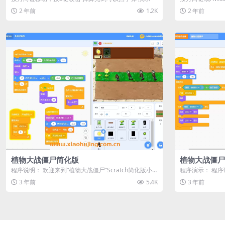
击。 程序超级大，
2 年前
1.2K
2 年前
植物大战僵尸简化版
植物大战僵尸
程序说明： 欢迎来到“植物大战僵尸”Scratch简化版小
程序演示： 程序
游戏！在这个专为小朋友...
tch平台制作的经典
3 年前
5.4K
3 年前