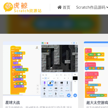
首页
Scratch作品源码
星球大战
超大太空游戏
按方向键移动，按a键攻击 挥舞光剑可以挡子弹 演示
按方向键或AW