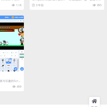
ratch平台开...
1.1K
3 年前
995
与乐趣的Scrat
499