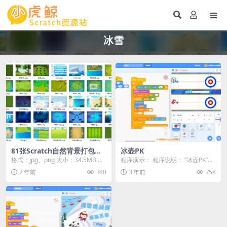
冰雪
81张Scratch自然背景打包下
冰壶PK
载
格式：jpg、png 大小：34.5MB 下
程序演示： 程序说明： “冰壶PK”是
载方式：本地高速下载 游客购买后
一个基于Scratch编程平台的冰壶游
2 年前
380
3 年前
758
无需...
戏。...