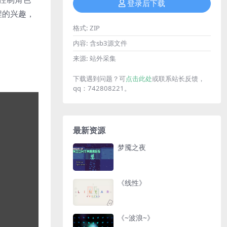
登录后下载
程的兴趣，
格式:
ZIP
内容:
含sb3源文件
来源:
站外采集
下载遇到问题？可
点击此处
或联系站长反馈，
qq：742808221。
最新资源
梦魇之夜
《线性》
《~波浪~》