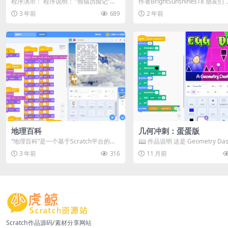
程序演示： 程序说明： “熊猫历险记”是
作者BrightSunshines18 朋友
一个基于Scratch编程平台的类似超级...
好。在这里，我创建了一个关于..
3 年前
689
2 年前
地理百科
几何冲刺：蛋蛋版
“地理百科”是一个基于Scratch平台的地
📖 作品说明 这是 Geometry Da
理知识讲解程序。它以图文结合的方
何冲刺） 的一个趣味改编版，不..
3 年前
316
11 月前
式，...
Scratch作品源码/素材分享网站