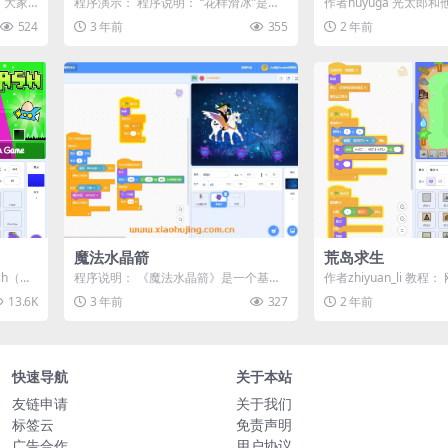
们，大家
程序演示： 程序说明： “花样滑冰”是一
作者huyuga 光太郎
.
个基于Scratch编程平台的动画程序，...
校旅行来到埃及。这是
524
3 年前
355
2 年前
日，...
魔法水晶箭
荒岛求生
sh（几
程序说明： 《魔法水晶箭》是一个基于S
作者zhiyuan_li 教
.
cratch平台开发的入门级小游戏。在这
置两个捕兽陷阱和两个小
13.6K
3 年前
327
2 年前
个...
快速导航
关于本站
友链申请
关于我们
标签云
免责声明
广告合作
用户协议