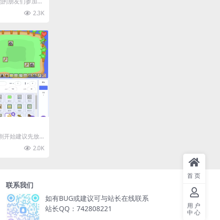
和他的朋友们参加学
一个很棒的观光
2.3K
程： 刚开始建议先放
型海水净化...
2.0K
首页
联系我们
如有BUG或建议可与站长在线联系
用户
站长QQ：742808221
中心