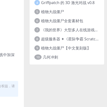
Griffpatch 的 3D 激光对战 v0.8
4
植物大战僵尸
5
植物大战僵尸全套素材包
6
《我的世界》大型多人在线游戏（MMO）v1.7
7
超级服务器 ✦《星际争霸 Scratch（经典版本）》
8
植物大战僵尸【中文复刻版】
9
实践中加深
几何冲刺
10
方权益，请