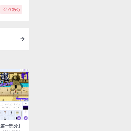
点赞(
0
)
【第一部分】