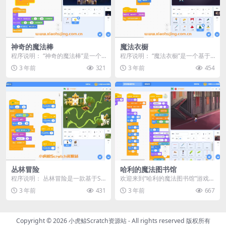
神奇的魔法棒
魔法衣橱
程序说明： “神奇的魔法棒”是一个
程序说明： “魔法衣橱”是一个基于S
基于Scratch平台制作的小动画程
cratch平台开发的搭配服装小游
3 年前
321
3 年前
454
序，它带领...
戏。在这个...
丛林冒险
哈利的魔法图书馆
程序说明： 丛林冒险是一款基于Sc
欢迎来到“哈利的魔法图书馆”游戏！
ratch平台开发的经典探险游戏。在
这是一个充满冒险与奇幻色彩的游
3 年前
431
3 年前
667
这个游戏中...
戏，让你仿佛置身...
Copyright © 2026
小虎鲸Scratch资源站
- All rights reserved 版权所有