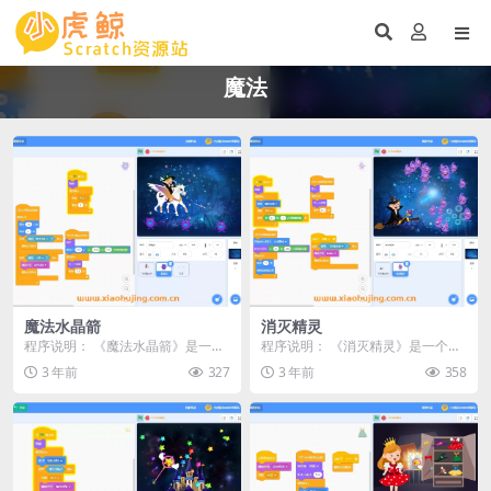
魔法
魔法水晶箭
消灭精灵
程序说明： 《魔法水晶箭》是一个
程序说明： 《消灭精灵》是一个基
基于Scratch平台开发的入门级小游
于Scratch平台开发的入门级小游戏
3 年前
327
3 年前
358
戏。在这个...
项目。在这...