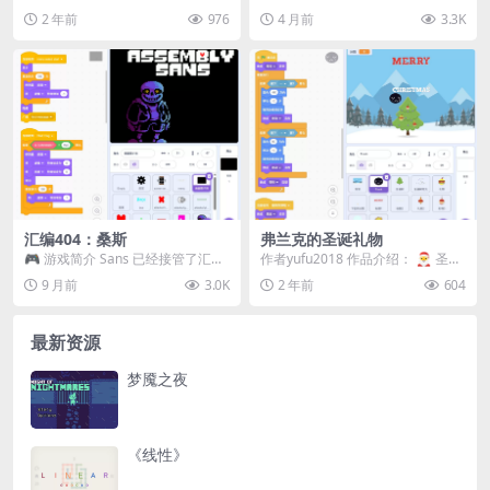
也。其实，孩子对爸爸的爱也是一
绿旗重新启动即可。 音效控制 M
2 年前
976
4 月前
3.3K
样的 正在读书的同...
键： 开启/关...
汇编404：桑斯
弗兰克的圣诞礼物
🎮 游戏简介 Sans 已经接管了汇编
作者yufu2018 作品介绍： 🎅 圣诞
代码。尝试抵挡即将到来的攻击并
节到了，弗兰克也在等待礼物的到
9 月前
3.0K
2 年前
604
生存到最后，...
来！ 🎁...
最新资源
梦魇之夜
《线性》