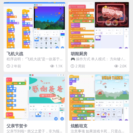
飞机大战
胡闹厨房
程序说明： “飞机大战”是一款基于S
🎮 操作方式 单人模式： 方向键 /
cratch制作的简单而刺激的小游
WASD —— 移动 Z / K —— 抓...
2 年前
1.1K
2 周前
2.0K
戏。游戏中...
父亲节贺卡
炫酷坦克
父亲节到啦~ 慈父之爱子，非为报
注意事项 如果游戏卡死，只需点击