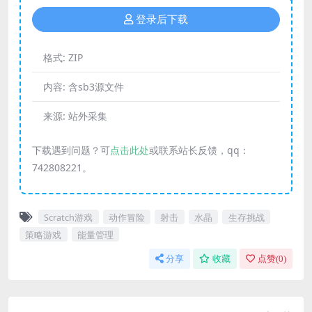
登录后下载
格式:
ZIP
内容:
含sb3源文件
来源:
站外采集
下载遇到问题？可
点击此处
或联系站长反馈，qq：
742808221。
Scratch游戏
动作冒险
射击
水晶
生存挑战
策略游戏
能量管理
分享
收藏
点赞(
0
)