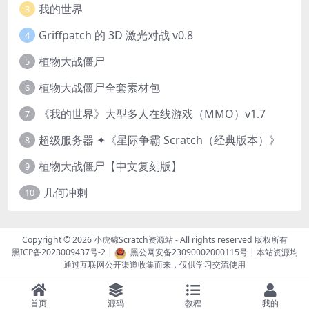
我的世界
3
Griffpatch 的 3D 激光对战 v0.8
4
植物大战僵尸
5
植物大战僵尸全套素材包
6
《我的世界》大型多人在线游戏（MMO）v1.7
7
超级服务器 ✦《星际争霸 Scratch（经典版本）》
8
植物大战僵尸【中文复刻版】
9
几何冲刺
10
Copyright © 2026
小虎鲸Scratch资源站
- All rights reserved 版权所有
黑ICP备2023009437号-2
|
黑公网安备23090002000115号
| 本站资源均
通过互联网公开渠道收集而来，仅供学习交流使用
首页
源码
教程
我的