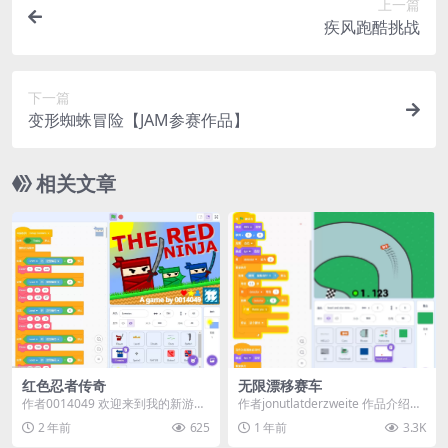
上一篇
疾风跑酷挑战
下一篇
变形蜘蛛冒险【JAM参赛作品】
相关文章
红色忍者传奇
无限漂移赛车
作者0014049 欢迎来到我的新游
作者jonutlatderzweite 作品介绍：
戏！红色忍者。由于克隆太多，在
《无限漂移赛车》是一款刺激的...
2 年前
625
1 年前
3.3K
速度较慢的设备...