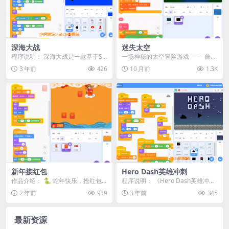
深海大战
迷失太空
程序说明： 深海大战是一款基于Sc
一场神秘的太空冒险游戏 —— 曾获
ratch平台开发的经典射击游戏。在
Game Jam 比赛冠军 🏆 🚀 开始游
3 年前
426
10 月前
1.3K
这个游戏中...
戏...
新年接红包
Hero Dash英雄冲刺
作品介绍： 🐍 蛇年快乐，抢红包
程序说明： 《Hero Dash英雄冲
大作战！ 在《新年接红包》游戏
刺》是一款基于Scratch平台开发的
2 年前
939
3 年前
345
中，财神会在空中发...
2D...
最新资源