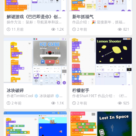
解谜游戏《巴巴即是你》创作
新年抓福气
引擎 v3.0.3（SBO版）
操作方法： 鼠标：导航菜单和设置
作品介绍： 🎉 迎接新年，抓福
W、A、S、D 或方向键：移动角色
气，收好运！ 在《新年抓福气》游
11 月前
1.2K
2 年前
821
空格键：在...
戏中，你需要通过按...
冰块破碎
柠檬射手
作者TimMcCool ❄️ 冰块破碎 ❄️
作者ShaA19ET 作品介绍： 《柠檬
使用 [WASD] / [箭头键]...
射手 (Lemon Shooter)》是...
2 年前
1.1K
2 年前
925