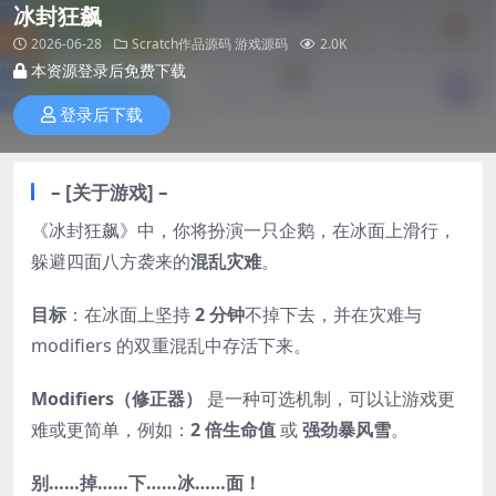
冰封狂飙
2026-06-28
Scratch作品源码
游戏源码
2.0K
本资源登录后免费下载
登录后下载
– [关于游戏] –
《冰封狂飙》中，你将扮演一只企鹅，在冰面上滑行，
躲避四面八方袭来的
混乱灾难
。
目标
：在冰面上坚持
2 分钟
不掉下去，并在灾难与
modifiers 的双重混乱中存活下来。
Modifiers（修正器）
是一种可选机制，可以让游戏更
难或更简单，例如：
2 倍生命值
或
强劲暴风雪
。
别……掉……下……冰……面！