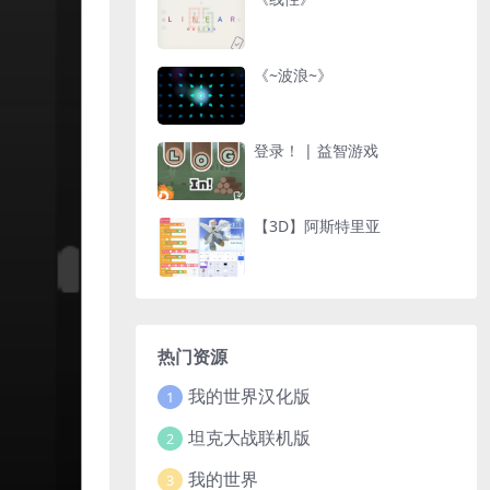
《~波浪~》
登录！ | 益智游戏
【3D】阿斯特里亚
热门资源
我的世界汉化版
1
坦克大战联机版
2
我的世界
3