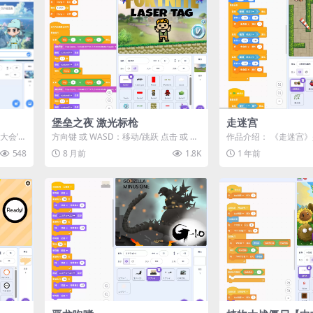
堡垒之夜 激光标枪
走迷宫
大会’S
方向键 或 WASD：移动/跳跃 点击 或 空
作品介绍： 《走迷宫
格键：射击 射击木羊（Llama）...
游戏，玩家需要通过按
548
8 月前
1.8K
1 年前
在迷宫中移...