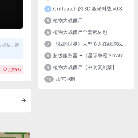
Griffpatch 的 3D 激光对战 v0.8
4
植物大战僵尸
5
植物大战僵尸全套素材包
6
《我的世界》大型多人在线游戏（MMO）v1.7
7
方权益，请
超级服务器 ✦《星际争霸 Scratch（经典版本）》
8
植物大战僵尸【中文复刻版】
9
点赞(
4
)
几何冲刺
10