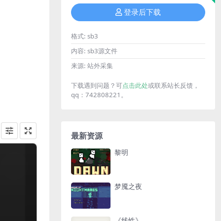
登录后下载
格式:
sb3
内容:
sb3源文件
来源:
站外采集
下载遇到问题？可
点击此处
或联系站长反馈，
qq：742808221。
最新资源
黎明
梦魇之夜
《线性》