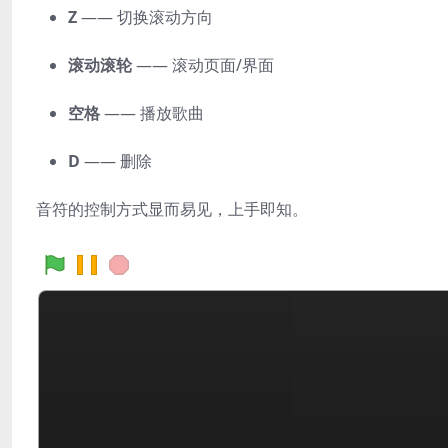
Z
—— 切换滚动方向
滚动滚轮
—— 滚动页面/界面
空格
—— 播放歌曲
D
—— 删除
音符的控制方式显而易见，上手即知。