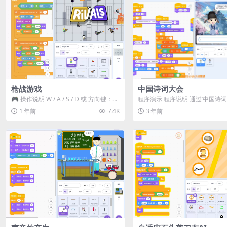
枪战游戏
中国诗词大会
🎮 操作说明 W / A / S / D 或 方向键：移
程序演示 程序说明 通过’中国诗词
动 C：滑铲 空格键：取...
cratch程...
1 年前
7.4K
3 年前