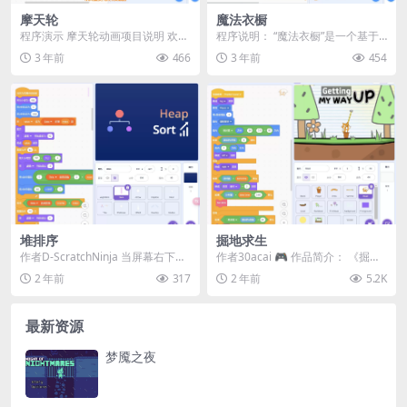
摩天轮
魔法衣橱
程序演示 摩天轮动画项目说明 欢迎
程序说明： “魔法衣橱”是一个基于S
来到“摩天轮”项目！这是一个专为小
cratch平台开发的搭配服装小游
3 年前
466
3 年前
454
朋友设计的S...
戏。在这个...
堆排序
掘地求生
作者D-ScratchNinja 当屏幕右下角
作者30acai 🎮 作品简介： 《掘地
出现箭头时，请点击任意位置以继
求生》是一款结合了两款愤怒游戏
2 年前
317
2 年前
5.2K
续。...
——《Ge...
最新资源
梦魇之夜