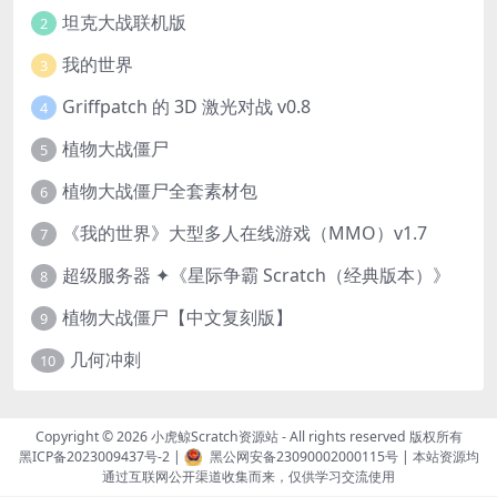
坦克大战联机版
2
我的世界
3
Griffpatch 的 3D 激光对战 v0.8
4
植物大战僵尸
5
植物大战僵尸全套素材包
6
《我的世界》大型多人在线游戏（MMO）v1.7
7
超级服务器 ✦《星际争霸 Scratch（经典版本）》
8
植物大战僵尸【中文复刻版】
9
几何冲刺
10
Copyright © 2026
小虎鲸Scratch资源站
- All rights reserved 版权所有
黑ICP备2023009437号-2
|
黑公网安备23090002000115号
| 本站资源均
通过互联网公开渠道收集而来，仅供学习交流使用