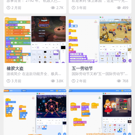
故事背景： 2192 年。 机器人已经
欢迎来到“保卫家园”，这是一个充满
统治了世界。 人类只剩下两个选
刺激与乐趣的Scratch程序游戏。在
2 月前
2.7K
3 年前
499
择…… 加入...
这个游戏...
橡胶大盗
五一劳动节
游戏简介 在这款功能齐全、极具挑
国际劳动节又称“五一国际劳动节”
战性的平台跳跃游戏中，重温传奇
“国际示威游行日”（英语：Internati
3 月前
3.8K
2 年前
768
人物橡胶大盗的永恒...
on...