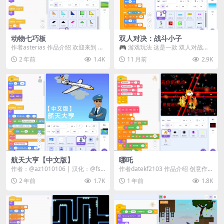
动物七巧板
双人对决：战斗小子
作者asterias 作品介绍 欢迎来到 动
🎮 游戏玩法 这是一款 双人对战游
物七巧板！这是一款以房屋和农场
戏，找上你的好友一起开战才最有
2 年前
1.4K
11 月前
2.9K
动物为...
乐趣！ 🟡 黄色...
航天大亨【中文版】
哪吒
作者：@az1010106 | 汉化：@fsc
作者datekf2103 作品介绍 创意作
-s181216,@zhuhuai...
品，灵感来自《哪吒2》！ 肝爆
2 年前
1.7K
1 年前
1.8K
了！！！...