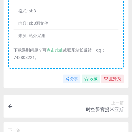
格式:
sb3
内容:
sb3源文件
来源:
站外采集
下载遇到问题？可
点击此处
或联系站长反馈，qq：
742808221。
分享
收藏
点赞(
5
)
上一篇
时空警官提米亚斯
下一篇