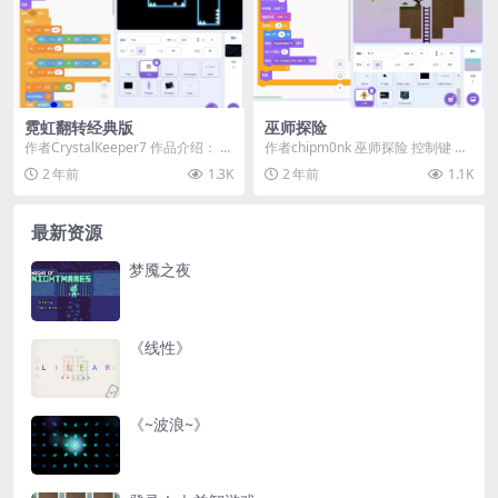
霓虹翻转经典版
巫师探险
作者CrystalKeeper7 作品介绍： 欢
作者chipm0nk 巫师探险 控制键 使
迎体验这款经典霓虹挑战游戏！2....
用[箭头键]或[W][A][D]来移动...
2 年前
1.3K
2 年前
1.1K
最新资源
梦魇之夜
《线性》
《~波浪~》