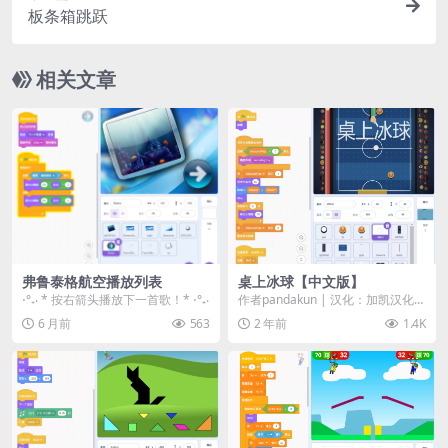
板条箱跳跃
相关文章
弗鲁泰格航空播放列表
桌上冰球【中文版】
⋅°₊‧ * 按右箭头播放下一首歌！* ⋅°₊‧
作者pandakun | 汉化：加凯汉化组
作品介绍： 🏒 欢迎来到桌上冰
6 月前
563
2 年前
1.4K
球！ ...