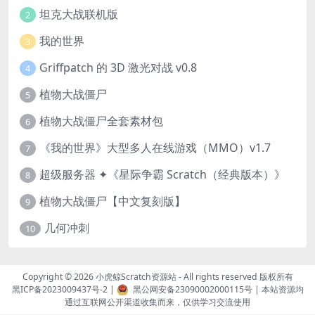
坦克大战联机版
2
我的世界
3
Griffpatch 的 3D 激光对战 v0.8
4
植物大战僵尸
5
植物大战僵尸全套素材包
6
《我的世界》大型多人在线游戏（MMO）v1.7
7
超级服务器 ✦《星际争霸 Scratch（经典版本）》
8
植物大战僵尸【中文复刻版】
9
几何冲刺
10
Copyright © 2026
小虎鲸Scratch资源站
- All rights reserved 版权所有
黑ICP备2023009437号-2
|
黑公网安备23090002000115号
| 本站资源均
通过互联网公开渠道收集而来，仅供学习交流使用