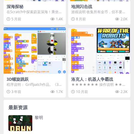
深海探秘
地洞闪击战
在Scratch中探索蔚蓝深海！乘坐你
游戏说明 收集所有金币，但不要被
的红色小潜艇，向广阔海洋的深处
困住或被压扁！ 操作方法 方向键 /
5 月前
1.4K
8 月前
2.0K
下潜，直至海...
WASD：...
3D螺旋跳跃
洛克人：机器人争霸战
程序说明： Griffpatch作品。《3D
★★★★★★★ 操作说明 ★★★
螺旋跳跃》是一款基于Scratch平...
★★★★ 方向键 或 WASD → 移动
3 年前
1.7K
10 月前
2.3K
与跳跃 ...
最新资源
黎明