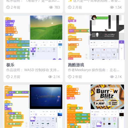
程序说明： 《堆箱子》是一款Scrat
✨ 这只是一个简单的动画，希望你
ch平台上的挑战类小游戏。在游戏
喜欢！:D
2 年前
783
2 月前
1.5K
中，箱子会...
极乐
跑酷游戏
作品说明： WASD 控制移动 支持手
作者Meekaryo 操作指南： 左右箭
机操作及所有触控方式 控制方式是
头键 – 移动 上箭头 &#...
2 月前
2.1K
2 年前
2.1K
从云端复制...