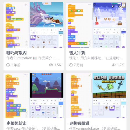
哪吒与敖丙
雪人冲刺
作者SumitraKan 📖 作品简介：​ 这
玩法： 用方向键移动。 在规定时间
是一款以哪吒与敖丙为主题的互动
内，完成一系列不同的步骤来堆一
1 年前
1.5K
7 月前
1.2K
动画...
个雪人。当前步骤...
史莱姆斩击
史莱姆躲避
作者ezcz 作品介绍： 《史莱姆斩击
作者yaminotukaite 《史莱姆躲