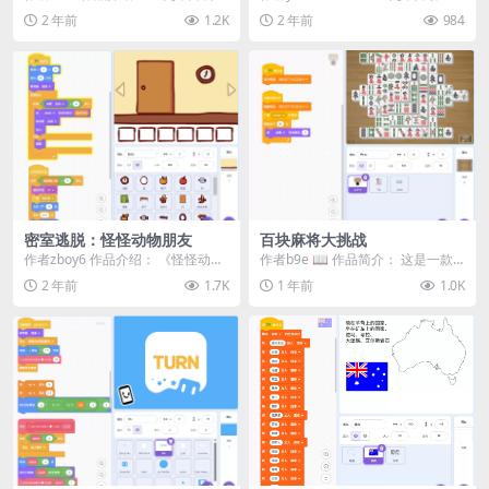
(Slime Slash)》是一款基于滚...
避》是一款简单有趣的反应类游
2 年前
1.2K
2 年前
984
戏，玩家需...
密室逃脱：怪怪动物朋友
百块麻将大挑战
作者zboy6 作品介绍： 《怪怪动物
作者b9e 📖 作品简介：​ 这是一款
朋友》是一款轻松有趣的密室逃脱
以百块麻将大挑战为主题的 Scratc
2 年前
1.7K
1 年前
1.0K
游戏，玩家需...
h ...