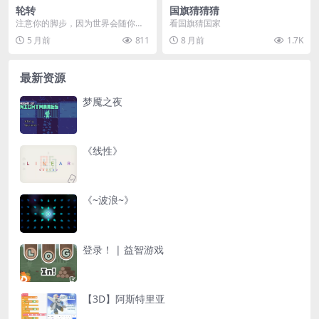
轮转
国旗猜猜猜
注意你的脚步，因为世界会随你一
看国旗猜国家
同转动…… 就在《轮转》中！ 🎮 控
5 月前
811
8 月前
1.7K
制方式 方向键...
最新资源
梦魇之夜
《线性》
《~波浪~》
登录！ | 益智游戏
【3D】阿斯特里亚