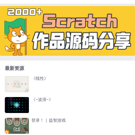
最新资源
《线性》
《~波浪~》
登录！ | 益智游戏