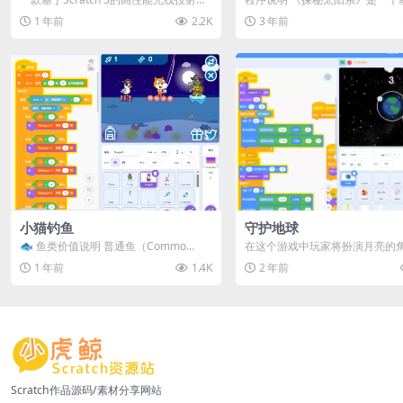
拟引擎！本项目采用独创的自适应算
atch平台开发的模拟类程序，旨
1 年前
2.2K
3 年前
法，...
模...
小猫钓鱼
守护地球
🐟 鱼类价值说明 普通鱼（Commo
在这个游戏中玩家将扮演月亮的
n）：1 分 稀有鱼（Uncommon）：2...
守护地球不被陨石攻击。 点击鼠
1 年前
1.4K
2 年前
加速，按空...
Scratch作品源码/素材分享网站