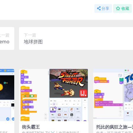
分享
收藏
上一篇
下一篇
emo
地球拼图
街头霸王
托比的疯狂之旅—
于Scr
作者WETRON_TV ⚔️ | 欢迎来到街头霸
作者：河马游戏工作室 