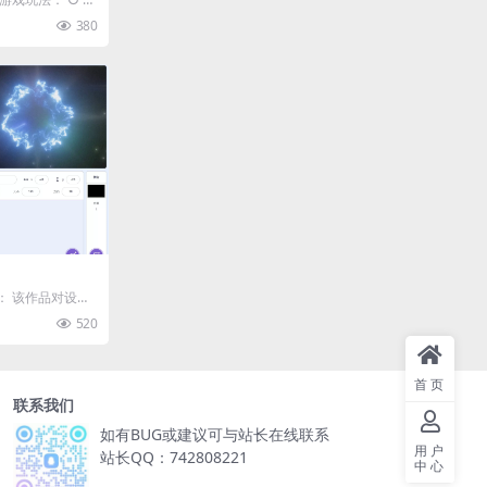
点击Tob...
380
 注意： 该作品对设备
设备上可...
520
首页
联系我们
如有BUG或建议可与站长在线联系
用户
站长QQ：742808221
中心