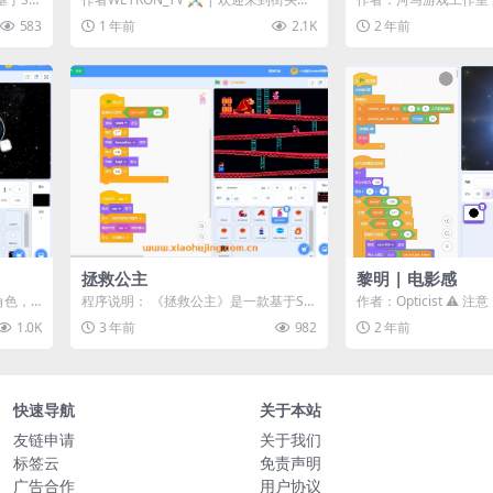
在通过
王世界 | ⚔️ ​​操作说明：...
Tobi绘制滚动的路径。 ○ 
583
1 年前
2.1K
2 年前
拯救公主
黎明 | 电影感
角色，
程序说明： 《拯救公主》是一款基于Scr
作者：Opticist ⚠️
标左键
atch平台开发的经典冒险小游戏。它模
性能要求极高。在低性能
1.0K
3 年前
982
2 年前
拟...
快速导航
关于本站
友链申请
关于我们
标签云
免责声明
广告合作
用户协议