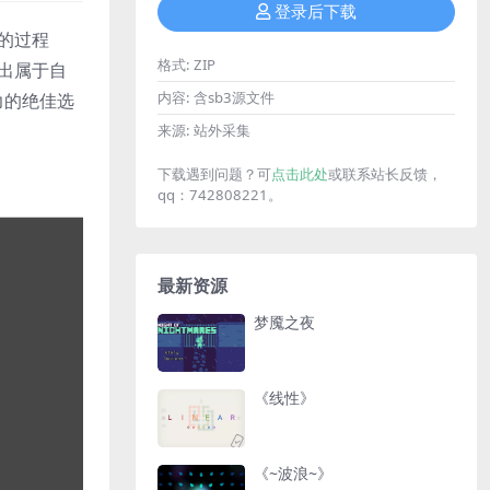
登录后下载
的过程
格式:
ZIP
造出属于自
内容:
含sb3源文件
力的绝佳选
来源:
站外采集
下载遇到问题？可
点击此处
或联系站长反馈，
qq：742808221。
最新资源
梦魇之夜
《线性》
《~波浪~》