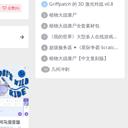
Griffpatch 的 3D 激光对战 v0.8
4
点赞(
0
)
植物大战僵尸
5
植物大战僵尸全套素材包
6
《我的世界》大型多人在线游戏（MMO）v1.7
7
超级服务器 ✦《星际争霸 Scratch（经典版本）》
8
植物大战僵尸【中文复刻版】
9
几何冲刺
10
河马混音版
游戏玩法： ○ 为