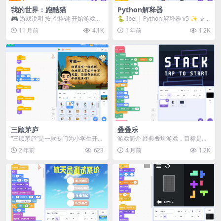
我的世界：跑酷猫
Python解释器
🎮 游戏说明 按 空格键 开始游戏！
🐍 Ibel | Python 解释器 v5 ✨ 支
把握时机按下 空格键 来躲避怪物
持的模块 (共 2 个) 模...
11 月前
4.1K
1 年前
1.2K
三顾茅庐
叠叠乐
“三顾茅庐”是一款专门为小学生开发
游戏简介 经典叠块游戏，目标是尽
的游戏，里头包含了三个游戏，分
可能堆叠更多的方块。 玩法轻松解
2 年前
623
4 月前
1.2K
别是“地图拼拼拼...
压，适合打发时间...