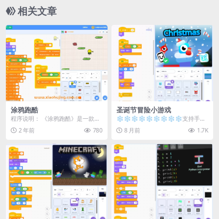
相关文章
涂鸦跑酷
圣诞节冒险小游戏
程序说明： 《涂鸦跑酷》是一款使
❄️❄️❄️❄️❄️❄️❄️❄️❄️支持手机
用Scratch平台制作的小游戏。在游
游玩 ✅ 操作方式：W / A / ...
2 年前
780
8 月前
1.7K
戏中，玩家...