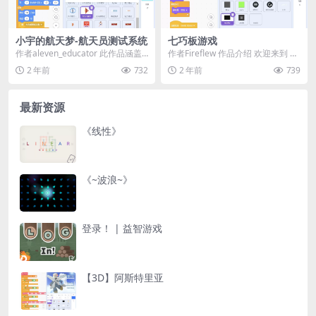
小宇的航天梦-航天员测试系统
七巧板游戏
作者aleven_educator 此作品涵盖
作者Fireflew 作品介绍 欢迎来到 七
两大部分： 第一部分主要讲小宇的
巧板游戏！通过拖动右侧的多边形
2 年前
732
2 年前
739
成...
拼块，...
最新资源
《线性》
《~波浪~》
登录！ | 益智游戏
【3D】阿斯特里亚