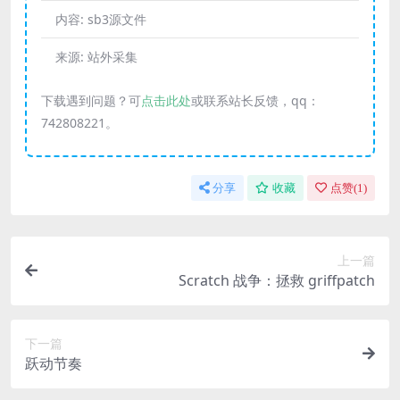
内容:
sb3源文件
来源:
站外采集
下载遇到问题？可
点击此处
或联系站长反馈，qq：
742808221。
分享
收藏
点赞(
1
)
上一篇
Scratch 战争：拯救 griffpatch
下一篇
跃动节奏