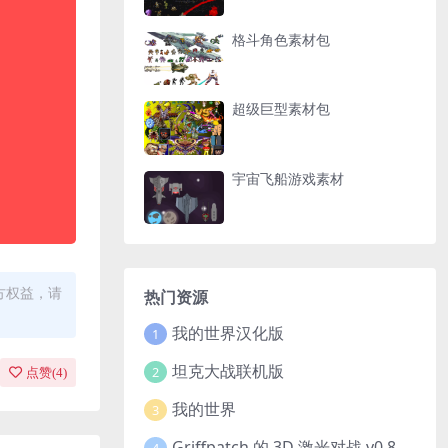
格斗角色素材包
超级巨型素材包
宇宙飞船游戏素材
方权益，请
热门资源
我的世界汉化版
1
坦克大战联机版
2
点赞(
4
)
我的世界
3
Griffpatch 的 3D 激光对战 v0.8
4