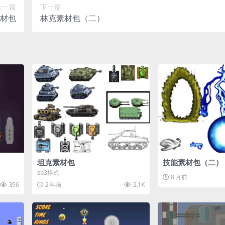
上一篇
下一篇
材包
林克素材包（二）
坦克素材包
技能素材包（二）
sb3格式
8 月前
396
2 年前
2.1K