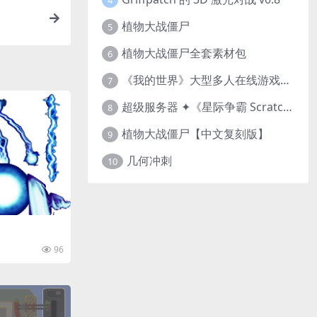
植物大战僵尸
5
植物大战僵尸全套素材包
6
《我的世界》大型多人在线游戏（MMO）v1.7
7
超级服务器 ✦《星际争霸 Scratch（经典版本）》
8
植物大战僵尸【中文复刻版】
9
几何冲刺
10
96