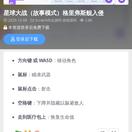
星球大战（故事模式）格里弗斯舰入侵
2025-12-08
Scratch作品源码
游戏源码
2.8K
本资源登录后免费下载
登录后下载
方向键 或 WASD
：移动角色
鼠标
：瞄准武器
鼠标点击
：射击
空格键
：下蹲并隐藏以躲避敌人
走到医疗包上
：恢复生命值