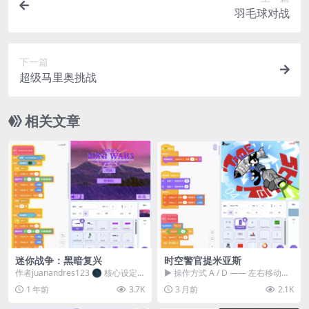
羽毛球对战
下一篇
超级马里奥挑战
相关文章
迷你战争：黑暗复兴
时空警官提米亚斯
作者juanandres123 🌑 核心设定
▶ 操作方式 A / D —— 左右移动
《迷你战争：黑暗复兴》是一款暗
W —— 跳跃 按住鼠标按钮 ——
1 年前
3.7K
3 月前
2.1K
黑风...
瞄...