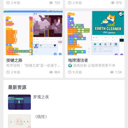
戏 Paper AirPlane（填充...
方块，下方向键加速下落，按空格
2 年前
720
2 年前
976
键直接下落到底部。 ...
按键之路
地球清洁者
程序说明： “按键之路”是一款基于S
🌍 游戏目标 让地球变得更干净
cratch平台开发的简单小游戏。玩
2 年前
869
9 月前
1.5K
家通过按...
最新资源
梦魇之夜
《线性》