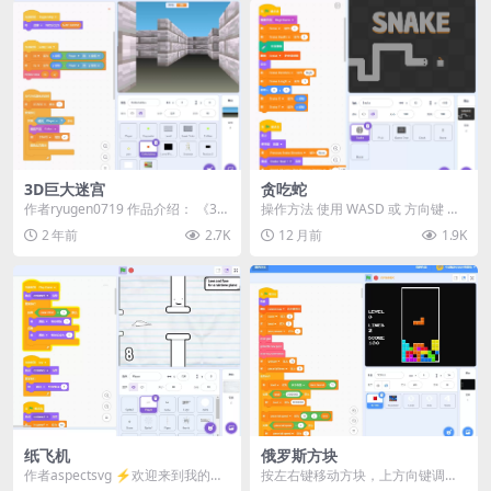
3D巨大迷宫
贪吃蛇
作者ryugen0719 作品介绍： 《3D
操作方法 使用 WASD 或 方向键 控
巨大迷宫》是一款充满挑战的3D迷
制移动 吃到水果以获得分数 吃到时
2 年前
2.7K
12 月前
1.9K
宫探...
钟可以...
纸飞机
俄罗斯方块
作者aspectsvg ⚡️欢迎来到我的游
按左右键移动方块，上方向键调整