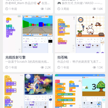
作者Will_Wam 作品介绍 🚀 ​​在浩瀚
🎮 操作方式 方向键 / WASD ——
银河中展开激烈空战！​​ ​​硬核...
移动 Z / K —— 射击 / 攻击...
1 年前
1.8K
3 周前
1.6K
光线投射引擎
拍苍蝇
一款基于Scratch 3的高性能光线投
作品介绍：​ 鸭子的厨房里飞满了讨
射模拟引擎！本项目采用独创的自
厌的苍蝇！​ 🍳🪰 玩家通过移动鼠
1 年前
2.2K
1 年前
1.5K
适应算法，...
标控制拍子，...