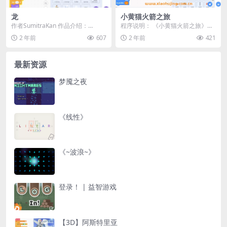
龙
小黄猫火箭之旅
作者SumitraKan 作品介绍：
程序说明： 《小黄猫火箭之旅》是
《龙》是一款展示中国龙传说的项
一款基于Scratch平台制作的小游
2 年前
607
2 年前
421
目。龙在中国...
戏。在这个游...
最新资源
梦魇之夜
《线性》
《~波浪~》
登录！ | 益智游戏
【3D】阿斯特里亚