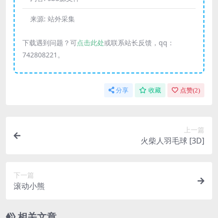
来源:
站外采集
下载遇到问题？可
点击此处
或联系站长反馈，qq：
742808221。
分享
收藏
点赞(
2
)
上一篇
火柴人羽毛球 [3D]
下一篇
滚动小熊
相关文章