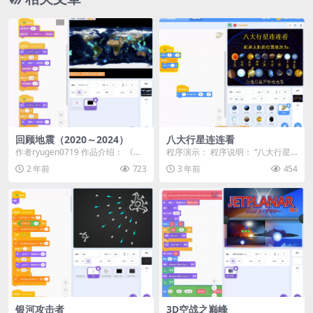
回顾地震（2020～2024）
八大行星连连看
作者ryugen0719 作品介绍： 《回
程序演示： 程序说明： “八大行星
顾地震（2020～2024）》是一款
连连看”是一款基于Scratch编程平
2 年前
723
3 年前
454
展...
台的教育...
银河攻击者
3D空战之巅峰