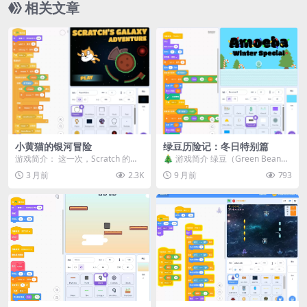
相关文章
小黄猫的银河冒险
绿豆历险记：冬日特别篇
游戏简介： 这一次，Scratch 的冒
🎄 游戏简介 绿豆（Green Bean）
险将他一路带到了外太空。点击绿
和他的伙伴们正准备欢庆节日，然
3 月前
2.3K
9 月前
793
旗开始旅程...
而灾难再...