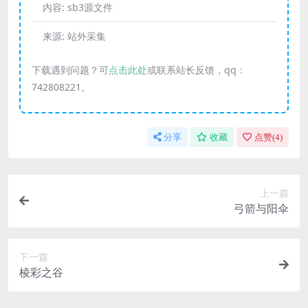
内容:
sb3源文件
来源:
站外采集
下载遇到问题？可
点击此处
或联系站长反馈，qq：
742808221。
分享
收藏
点赞(
4
)
上一篇
弓箭与阳伞
下一篇
棱彩之谷