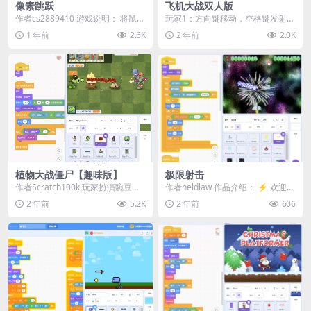
像素跳跃
飞机大战双人版
作者cs2889410 游戏说明：​​ 将鼠标
玩家1：方向键移动，空格键发射子
移动到您想移动的区域 点击/轻触
弹 玩家2：AWSD键移动，数字1键
1 年前
2.6K
2 年前
2.0K
实...
发射子弹 演...
植物大战僵尸【趣味版】
极限射击
作者Scratch100k 玩家扮演豌豆，
作者heldlaw 作品介绍： ⚡ 欢迎体
不能让僵尸吃掉豌豆，否则就会失
验《极限射击！》 ⚡ 这是一个充
2 年前
5.2K
2 年前
606
败。 除...
满刺激...