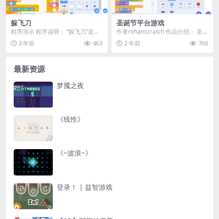
躲飞刀
圣诞节平台游戏
程序演示 程序说明： “躲飞刀”是一
作者rehanscratch 作品介绍： 圣诞
个基于Scratch...
节快到了！为什么不来玩一款有趣
3 年前
463
2 年前
766
的圣...
最新资源
梦魇之夜
《线性》
《~波浪~》
登录！ | 益智游戏