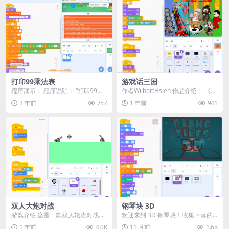
打印99乘法表
游戏话三国
程序演示： 程序说明： “打印99乘
作者WilbertHsieh 作品介绍： 《游
法表”是一个基于Scratch编程平台
戏话三国》是一款结合动画与游戏
3 年前
757
1 年前
941
的程序...
的创...
​​双人大炮对战​
钢琴块 3D
游戏介绍 这是一款双人轮流对战游
欢迎来到 3D 钢琴块！收集下落的
戏！玩家需要轮流调整炮弹的威力
危险方块，同时随着音乐舞动吧。
1 年前
4.0K
11 月前
1.6K