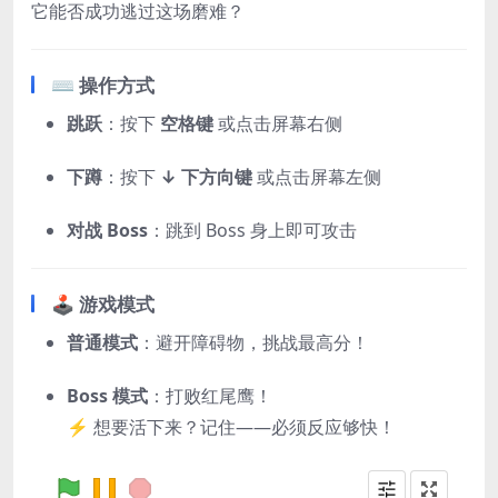
它能否成功逃过这场磨难？
⌨️ 操作方式
跳跃
：按下
空格键
或点击屏幕右侧
下蹲
：按下
↓ 下方向键
或点击屏幕左侧
对战 Boss
：跳到 Boss 身上即可攻击
🕹️ 游戏模式
普通模式
：避开障碍物，挑战最高分！
Boss 模式
：打败红尾鹰！
⚡ 想要活下来？记住——必须反应够快！