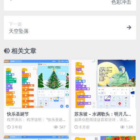
色彩冲击
下一篇
天空坠落
相关文章
快乐圣诞节
苏东坡 – 水调歌头：明月几时
有
程序演示： 程序说明： “快乐圣诞
如果你想阅读这首双语诗，请点击
节”是一个基于Scratch编程平台的
右上角的标签。 点击“X”按钮关闭。
3 年前
547
8 月前
1.6K
圣诞主题...
背景音乐《古...