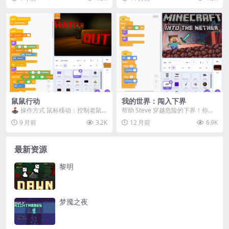
和角度，看准时机点...
本作品使用 3D...
鼠鼠行动
我的世界：闯入下界
🕹️ 操作方式 鼠标移动：控制老鼠
帮助 Steve 穿越危险的下界！你能
移动方向 点击或空格键：冲刺（Sp
找到那颗神圣的钻石吗？💎 🎮 电
9 月前
3.2K
12 月前
6.9K
rint） ...
脑操作 W...
最新资源
黎明
梦魇之夜