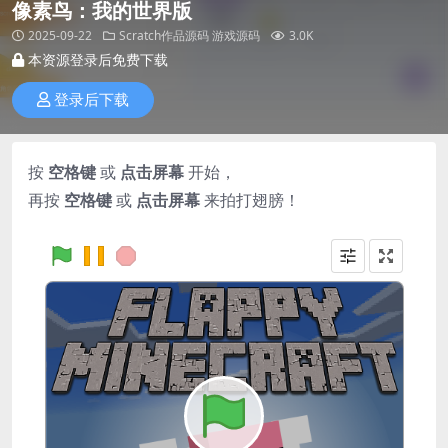
像素鸟：我的世界版
2025-09-22
Scratch作品源码
游戏源码
3.0K
本资源登录后免费下载
登录后下载
按
空格键
或
点击屏幕
开始，
再按
空格键
或
点击屏幕
来拍打翅膀！