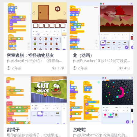
密室逃脱：怪怪动物朋友
龙（动画）
作者zboy6 作品介绍： 《怪怪动物
作者Preacher10 按1和2键可以切
朋友》是一款轻松有趣的密室逃脱
换龙头。 我正在尝试更多动画。 我
2 年前
1.7K
2 年前
412
游戏，玩家需...
添加...
割绳子
贪吃蛇
用你的鼠标切断绳子，把糖果送给
作者Elizabeth22p 蛇将跟随您的鼠