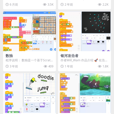
阿姆·纳姆。
标指针。 不要碰墙壁，否则你会死
6 月前
3.5K
2 年前
2.2K
的！...
数独
银河攻击者
程序说明： 数独是一个基于Scratc
作者Will_Wam 作品介绍 🚀 ​​在浩瀚
h平台开发的逻辑游戏程序。在这个
银河中展开激烈空战！​​ ​​硬核...
3 年前
409
1 年前
1.8K
程序中，玩...