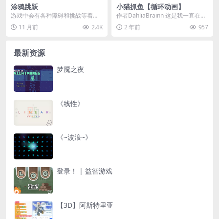
涂鸦跳跃
小猫抓鱼【循环动画】
游戏中会有各种障碍和挑战等着
作者DahliaBrainn 这是我一直在制
你，你能否成功征服？ ✨ 提示：
作的小动画！ 总共花了大约4个小
11 月前
2.4K
2 年前
957
所有跳跃都是可行的...
时完...
最新资源
梦魇之夜
《线性》
《~波浪~》
登录！ | 益智游戏
【3D】阿斯特里亚