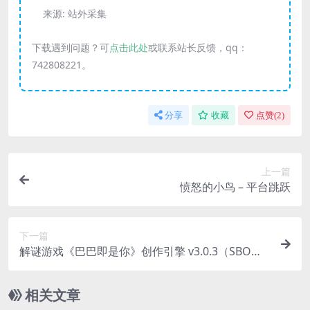
来源:
站外采集
下载遇到问题？可
点击此处
或联系站长反馈，qq：
742808221。
分享
收藏
点赞(
2
)
上一篇
愤怒的小鸟 – 平台跳跃
下一篇
解谜游戏《巴巴即是你》创作引擎 v3.0.3（SBO
版）
相关文章