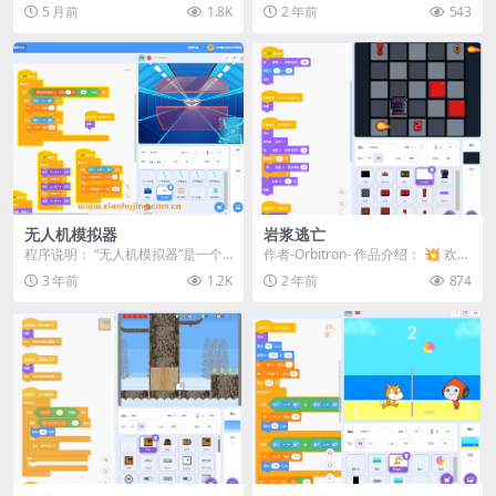
说明 ★★★ ===============...
画》是一款温馨感人的Scratch动画
5 月前
1.8K
2 年前
543
制...
无人机模拟器
岩浆逃亡
程序说明： “无人机模拟器”是一个
作者-Orbitron- 作品介绍： 💥 欢迎
基于Scratch平台开发的3D飞行游
来到《岩浆逃亡》，一场炽热的生
3 年前
1.2K
2 年前
874
戏。在这...
存挑...