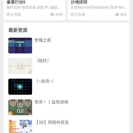
像素行动5
沙滩排球
操作说明 推荐设备 仅限 PC 端游玩
作者NormanTheGamer 使用 WAS
键盘操作（通用） 移动： WASD 键
D、箭头键，或在移动设备上点击
4 月前
4.4K
2 年前
856
...
侧面...
最新资源
梦魇之夜
《线性》
《~波浪~》
登录！ | 益智游戏
【3D】阿斯特里亚