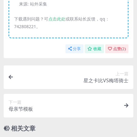
来源:
站外采集
下载遇到问题？可
点击此处
或联系站长反馈，qq：
742808221。
分享
收藏
点赞(
2
)
上一篇
星之卡比VS梅塔骑士
下一篇
母亲节模板
相关文章