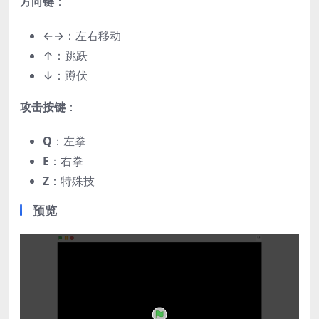
​方向键​
​：
←→：左右移动
↑：跳跃
↓：蹲伏
​攻击按键​
​：
​Q​
​：左拳
​E​
​：右拳
​Z​
​：特殊技
预览