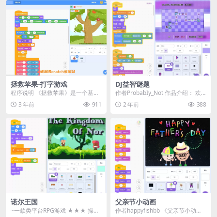
拯救苹果-打字游戏
DJ益智谜题
程序说明 《拯救苹果》是一个基于
作者ProbabIy_Not 作品介绍： 欢
Scratch平台开发的打字练习游戏。
迎来到《DJ益智谜题》！这是一款
3 年前
911
2 年前
388
在这个游戏...
将鼓...
诺尔王国
父亲节小动画
~一款类平台RPG游戏 ★★★ 操作
作者happyfishbb 《父亲节小动