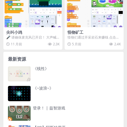
尖叫小鸡
怪物矿工
🎤 请确保麦克风已开启！ 大声喊
怪物们通过开采岩石来赚钱 点击快
叫 控制小鸡前进 声音越大，小鸡跑
进按钮可以加快游戏速度 将怪物们
11 月前
2.3K
5 月前
2.4K
得越快、跳得越...
合并在一起，可以...
最新资源
《线性》
《~波浪~》
登录！ | 益智游戏