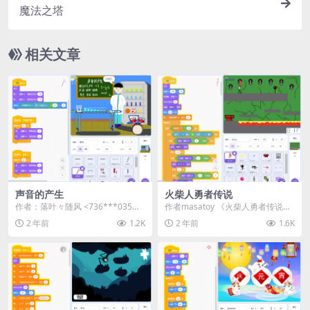
魔法之塔
相关文章
声音的产生
火柴人勇者传说
作者：落叶々随风 <736***035@q
作者masatoy 《火柴人勇者传说》
q.com> | 站内用户...
是一款充满神秘与挑战的动作冒险
2 年前
1.2K
2 年前
1.6K
游戏，玩家将...