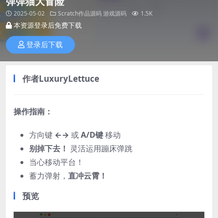
弹弹猫大冒险
2025-05-02
Scratch作品源码
游戏源码
1.5K
本资源登录后免费下载
登录后下载
作者
LuxuryLettuce
操作指南：​
方向键 ​
​←→​
​ 或 ​
​A/D键​
​ 移动
​别掉下去！​
​ 灵活运用蹦床弹跳
当心移动平台！
蓄力弹射，​
​直冲云霄！​
预览