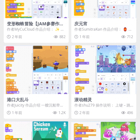
变形蜘蛛冒险【JAM参赛作
庆元宵
品】
作者MyCuCloud 作品介绍： ✨ 欢
作者SumitraKan 作品介绍： 🏮 元
迎来到《变形蜘蛛冒险》！ 在这款
宵佳节，灯火阑珊！ 🏮 《元宵》
2 年前
882
1 年前
712
创新的...
是一...
港口大乱斗
滚动精灵
作者Juicity 作品介绍 一艘沉船带来
作者shu279 操作说明： 上键 – 跳
了港口宝藏！在《港口大乱斗》
跃 使用上键可以让你的角色...
1 年前
1.2K
2 年前
496
中，收集金...