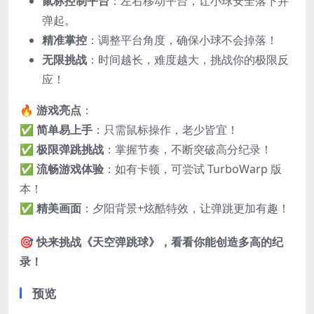
鼠标控制平台
：左右移动平台，让小球安全落下并
弹起。
精准掌控
：调整平台角度，确保小球不会掉落！
无限挑战
：时间越长，难度越大，挑战你的极限反
应！
🔥
游戏亮点
：
✅
简单易上手
：只需鼠标操作，老少皆宜！
✅
极限弹跳挑战
：掌握节奏，不断突破高分纪录！
✅
流畅游戏体验
：如有卡顿，可尝试 TurboWarp 版
本！
✅
精美画面
：夕阳背景+炫酷特效，让弹跳更加有趣！
🎯
快来挑战《天空弹跳球》，看看你能创造多高的纪
录！
预览