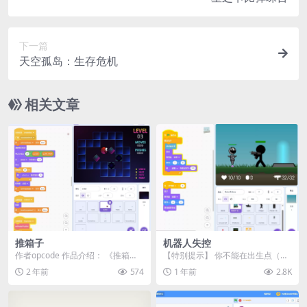
下一篇
天空孤岛：生存危机
相关文章
推箱子
机器人失控
作者opcode 作品介绍： 《推箱
【特别提示】 你不能在出生点（安
子》是一款经典的解谜游戏，目标
全区）内开枪，这是一项刻意设置
2 年前
574
1 年前
2.8K
是将所有钻石推...
的难度设计。如果能...