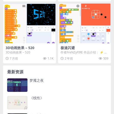
3D动画效果 – 520
极速闪避
3D动画效果 – 520
作者FreNZyFIRE 作品介绍： ⚡ 欢
迎来到《极速闪避》！⚡ 这是一款
7 月前
1.1K
2 年前
509
极易...
最新资源
梦魇之夜
《线性》