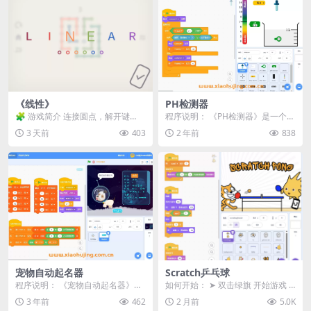
《线性》
PH检测器
🧩 游戏简介 连接圆点，解开谜
程序说明： 《PH检测器》是一个基
题。 ⚠️ 重要提示 所有关卡均可通
于Scratch平台制作的工具类小程
3 天前
403
2 年前
838
关，请确保使用...
序，旨在帮...
宠物自动起名器
Scratch乒乓球
程序说明： 《宠物自动起名器》是
如何开始： ➤ 双击绿旗 开始游戏 ➤
一款基于Scratch平台开发的起名小
设定你的目标分数（或选择无限模
3 年前
462
2 月前
5.0K
工具。该程...
式） ➤ ...