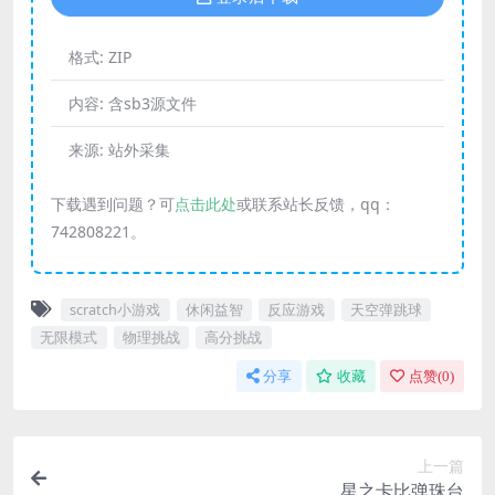
格式:
ZIP
内容:
含sb3源文件
来源:
站外采集
下载遇到问题？可
点击此处
或联系站长反馈，qq：
742808221。
scratch小游戏
休闲益智
反应游戏
天空弹跳球
无限模式
物理挑战
高分挑战
分享
收藏
点赞(
0
)
上一篇
星之卡比弹珠台