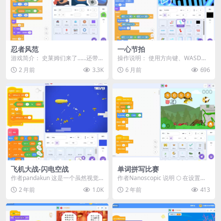
忍者风范
一心节拍
游戏简介： 史莱姆们来了……还带
操作说明： 使用方向键、WASD键
了援军！ 准备好你的手里剑，击败
或移动设备触控来移动！将你的剑
2 月前
3.3K
6 月前
696
它们……忍者风范...
指向其他音符以摧...
飞机大战-闪电空战
单词拼写比赛
作者pandakun 这是一个虽然视觉
作者Nanoscopic 说明 ⬡ 在设置中
效果简单，但却让人感受到极高品
选择你的级别，你可以从简单、中
2 年前
1.0K
2 年前
413
质的射击游戏...
等和困...