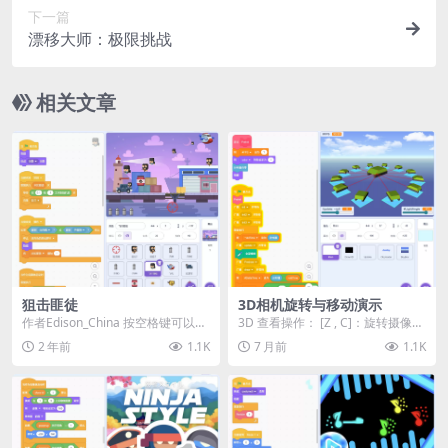
下一篇
漂移大师：极限挑战
相关文章
狙击匪徒
3D相机旋转与移动演示
作者Edison_China 按空格键可以换
3D 查看操作： [Z , C]：旋转摄像机
弹。按v键可以扔手榴弹。然后打到
W：向前移动 S：向后移动 A：向...
2 年前
1.1K
7 月前
1.1K
左下...