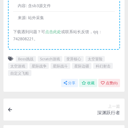
内容:
含sb3源文件
来源:
站外采集
下载遇到问题？可
点击此处
或联系站长反馈，qq：
742808221。
Boss挑战
Scratch游戏
变异核心
太空冒险
太空游戏
星际战争
星际战斗
星际边疆
科幻射击
自定义飞船
分享
收藏
点赞(
0
)
上一篇
深渊跃行者