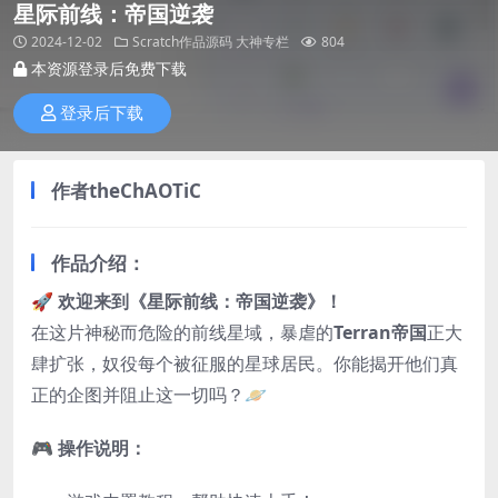
星际前线：帝国逆袭
2024-12-02
Scratch作品源码
大神专栏
804
本资源登录后免费下载
登录后下载
作者theChAOTiC
作品介绍：
🚀
欢迎来到《星际前线：帝国逆袭》！
在这片神秘而危险的前线星域，暴虐的
Terran帝国
正大
肆扩张，奴役每个被征服的星球居民。你能揭开他们真
正的企图并阻止这一切吗？🪐
🎮
操作说明：