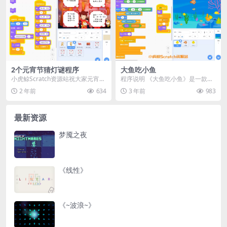
2个元宵节猜灯谜程序
大鱼吃小鱼
小虎鲸Scratch资源站祝大家元宵节
程序说明 《大鱼吃小鱼》是一款基
快乐，愿大家健健康康团团圆圆！
于Scratch平台开发的趣味小游戏。
2 年前
634
3 年前
983
本次给大家...
在这个游戏...
最新资源
梦魇之夜
《线性》
《~波浪~》