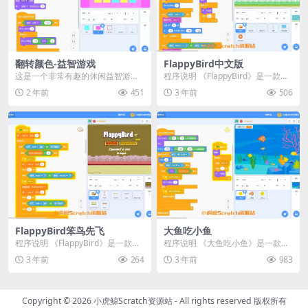
翻转颜色-益智游戏
FlappyBird中文版
这是一个非常有趣的休闲益智游戏
程序说明 《FlappyBird》是一款经
作品。 通过按方向键控制控制方块
典游戏，现在我们已经用Scratch
2 年前
451
3 年前
506
翻转，目标是将所有...
重...
FlappyBird笨鸟先飞
大鱼吃小鱼
程序说明 《FlappyBird》是一款经
程序说明 《大鱼吃小鱼》是一款基
典游戏，现在我们已经用Scratch
于Scratch平台开发的趣味小游戏。
3 年前
264
3 年前
983
重...
在这个游戏...
Copyright © 2026
小虎鲸Scratch资源站
- All rights reserved 版权所有