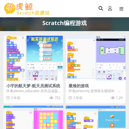
Scratch编程游戏
小宇的航天梦-航天员测试系统
最难的游戏
作者aleven_educator 此作品涵盖
作者jonesrmj 使用箭头键或W、
两大部分： 第一部分主要讲小宇的
A、S、D键来移动红色方块。当你
2 年前
732
2 年前
1.2K
成...
点击“开始...