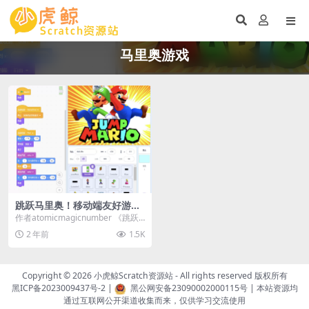
马里奥游戏
跳跃马里奥！移动端友好游
戏！
作者atomicmagicnumber 《跳跃
马里奥》是一款由Scratch开发...
2 年前
1.5K
Copyright © 2026
小虎鲸Scratch资源站
- All rights reserved 版权所有
黑ICP备2023009437号-2
|
黑公网安备23090002000115号
| 本站资源均
通过互联网公开渠道收集而来，仅供学习交流使用