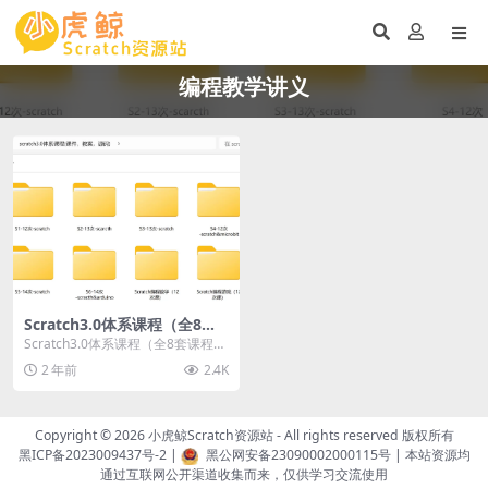
编程教学讲义
Scratch3.0体系课程（全8套
课程，含课件、讲义、源代
Scratch3.0体系课程（全8套课程，
码）
含课件、讲义、源代码） 下载方
2 年前
2.4K
式：百度...
Copyright © 2026
小虎鲸Scratch资源站
- All rights reserved 版权所有
黑ICP备2023009437号-2
|
黑公网安备23090002000115号
| 本站资源均
通过互联网公开渠道收集而来，仅供学习交流使用