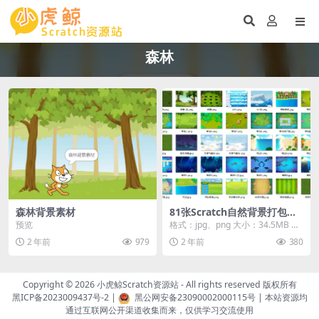
森林
森林背景素材
81张Scratch自然背景打包下
载
预览
格式：jpg、png 大小：34.5MB 下
载方式：本地高速下载 游客购买后
2 年前
979
2 年前
380
无需...
Copyright © 2026
小虎鲸Scratch资源站
- All rights reserved 版权所有
黑ICP备2023009437号-2
|
黑公网安备23090002000115号
| 本站资源均
通过互联网公开渠道收集而来，仅供学习交流使用