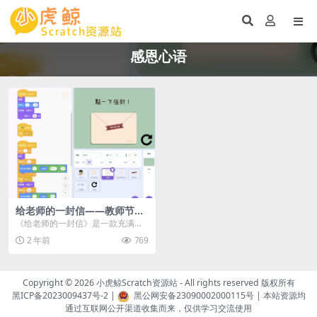
感恩心语
给老师的一封信——教师节作
品
《给老师的一封信》是一款充满温
情的Scratch作品，由学生亲手编程
2 年前
769
制作，以独特...
Copyright © 2026
小虎鲸Scratch资源站
- All rights reserved 版权所有
黑ICP备2023009437号-2
|
黑公网安备23090002000115号
| 本站资源均
通过互联网公开渠道收集而来，仅供学习交流使用