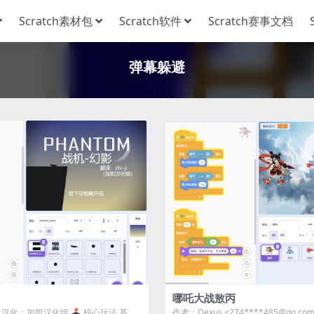
Scratch素材包
Scratch软件
Scratch赛事文档
弹幕躲避
哪吒大战敖丙
 | 汉化：加凯汉化组 🕹️ 核心玩法 ​基础
作者：Dexus <274****485@qq.com