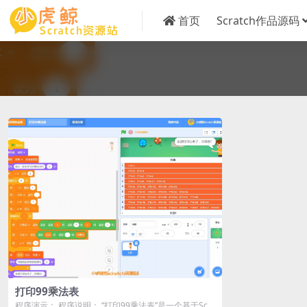
首页
Scratch作品源码
打印99乘法表
程序演示： 程序说明： “打印99乘法表”是一个基于Scr