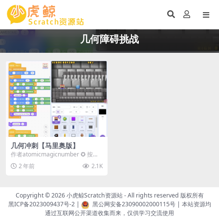
几何障碍挑战
几何冲刺【马里奥版】
作者atomicmagicnumber ✪ 按任
意按钮（或触摸屏）跳转。 ✪ 躲...
2 年前
2.1K
Copyright © 2026
小虎鲸Scratch资源站
- All rights reserved 版权所有
黑ICP备2023009437号-2
|
黑公网安备23090002000115号
| 本站资源均
通过互联网公开渠道收集而来，仅供学习交流使用