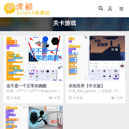
关卡游戏
这不是一个正常的跑酷
未知世界【中文版】
作者：cl**11 <cl**11@qq.com>
作者_Alex_games_ | 汉化4C-15 作
| 站内用户投稿...
品介绍： 《未知世界 (Un...
2 年前
4.7K
2 年前
2.3K