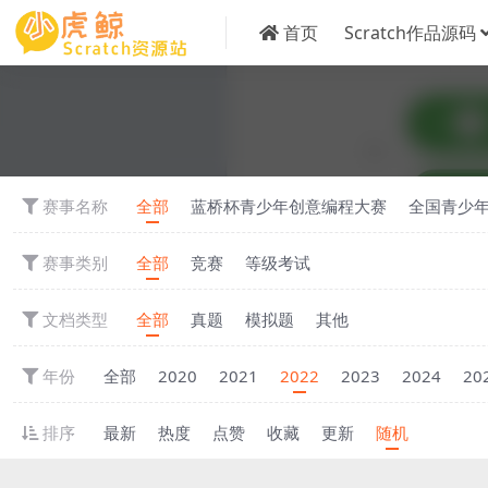
首页
Scratch作品源码
赛事名称
全部
蓝桥杯青少年创意编程大赛
全国青少
赛事类别
全部
竞赛
等级考试
文档类型
全部
真题
模拟题
其他
年份
全部
2020
2021
2022
2023
2024
20
排序
最新
热度
点赞
收藏
更新
随机