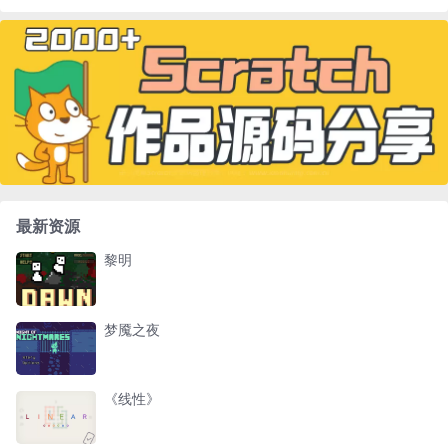
最新资源
黎明
梦魇之夜
《线性》