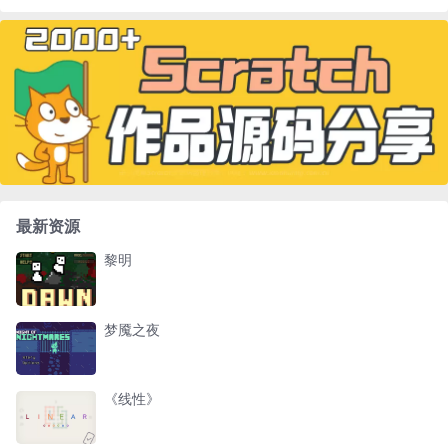
最新资源
黎明
梦魇之夜
《线性》