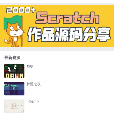
最新资源
黎明
梦魇之夜
《线性》