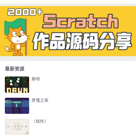
最新资源
黎明
梦魇之夜
《线性》