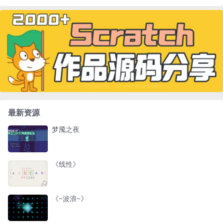
最新资源
梦魇之夜
《线性》
《~波浪~》