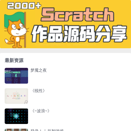
最新资源
梦魇之夜
《线性》
《~波浪~》
登录！ | 益智游戏