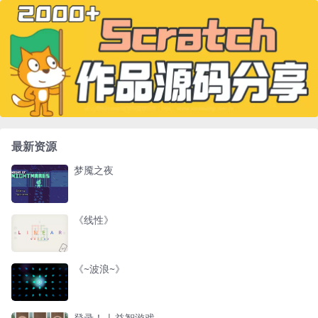
最新资源
梦魇之夜
《线性》
《~波浪~》
登录！ | 益智游戏