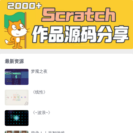
最新资源
梦魇之夜
《线性》
《~波浪~》
登录！ | 益智游戏