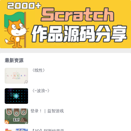
最新资源
《线性》
《~波浪~》
登录！ | 益智游戏
【3D】阿斯特里亚